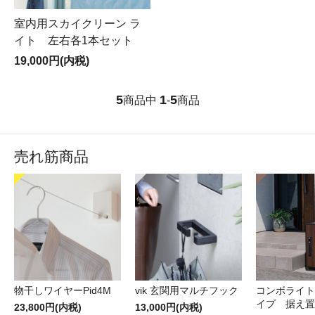
室内用スカイクリーン ラ
イト 左右各1本セット
19,000円(内税)
5
1
5
商品中
-
商品
売れ筋商品
物干しワイヤーPid4M
vik 玄関用マルチフック
コンボライト
イプ 据え置
23,800円(内税)
13,000円(内税)